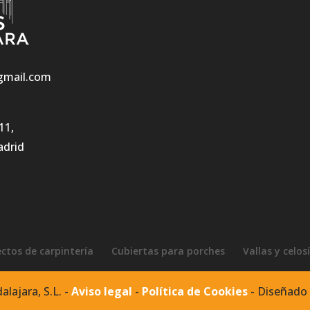
gmail.com
11,
adrid
ctos de carpintería
Cubiertas para porches
Vallas y celos
lajara, S.L. -
Aviso legal
-
Política de Cookies
- Diseñado