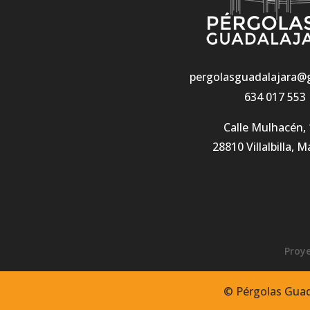
pergolasguadalajara@
634 017 553
Calle Mulhacén, 
28810 Villalbilla, M
Proye
© Pérgolas Guada